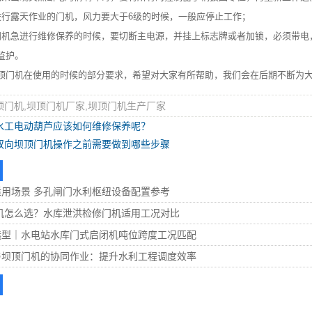
露天作业的门机，风力要大于6级的时候，一般应停止工作；
急进行维修保养的时候，要切断主电源，并挂上标志牌或者加锁，必须带电
监护。
机在使用的时候的部分要求，希望对大家有所帮助，我们会在后期不断为大
顶门机,坝顶门机厂家,坝顶门机生产厂家
水工电动葫芦应该如何维修保养呢？
双向坝顶门机操作之前需要做到哪些步骤
用场景 多孔闸门水利枢纽设备配置参考
机怎么选？水库泄洪检修门机适用工况对比
选型｜水电站水库门式启闭机吨位跨度工况匹配
与坝顶门机的协同作业：提升水利工程调度效率