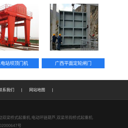
水电站坝顶门机
广西平面定轮闸门
联系我们
|
网站地图
|
双梁桥式起重机,电动环链葫芦,双梁吊钩桥式起重机.
2000647号