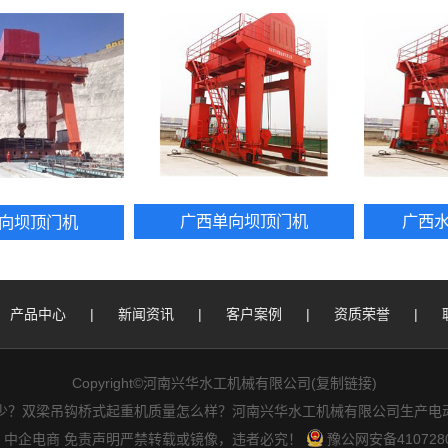
广西单向坝顶门机
广西
向坝顶门机
产品中心
|
新闻资讯
|
客户案例
|
资质荣誉
|
Copyright©河南兴华水工机械有限公司(
复制链接
)
？双梁吊钩桥式起重机质量怎么样？河南兴华水工机械有限公司生产电动
：中企电商
免责声明
严禁转载或镜像，违者必究！
豫公网安备4107280