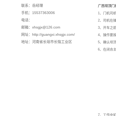
联系：岳经理
广西坝顶门
手机：15537363006
1、门机司机需
电话：
2、司机在操
邮箱：xhsgjx@126.com
3、开车之前要
网址：http://guangxi.xhsgjx.com/
4、操作要按照
地址：河南省长垣市长恼工业区
5、确认坝顶门
6、在闭合主
7、工作中如果