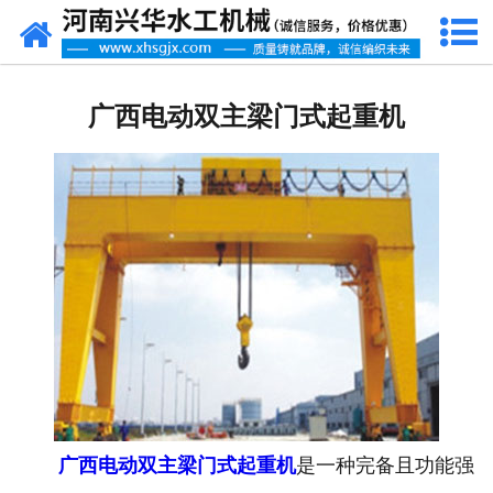
网站首页
广西水工机械
广西电动双主梁门式起重机
-
广西闸门
-
广西水工葫芦
-
广西启闭机
-
广西卷扬机
-
广西清污机
-
广西拦污栅
广西电动双主梁门式起重机
是一种完备且功能强
-
广西液压抓梁