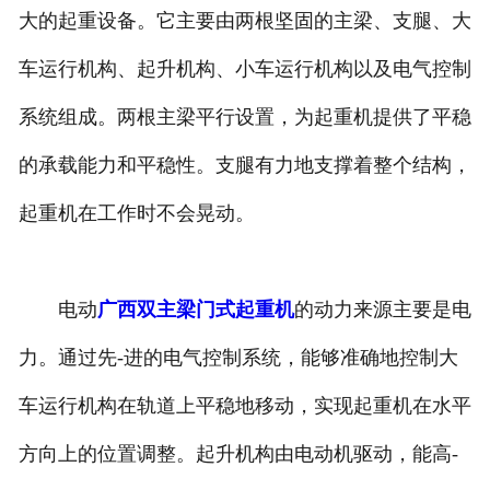
大的起重设备。它主要由两根坚固的主梁、支腿、大
-
广西机械抓梁
车运行机构、起升机构、小车运行机构以及电气控制
-
广西坝顶门机
系统组成。两根主梁平行设置，为起重机提供了平稳
广西起重机械
的承载能力和平稳性。支腿有力地支撑着整个结构，
-
广西电动葫芦
起重机在工作时不会晃动。
-
广西单双梁桥式起重机
电动
广西双主梁门式起重机
的动力来源主要是电
-
广西单双梁门式起重机
力。通过先-进的电气控制系统，能够准确地控制大
-
广西通用门式起重机
车运行机构在轨道上平稳地移动，实现起重机在水平
广西起重配件
方向上的位置调整。起升机构由电动机驱动，能高-
-
广西启闭机电气